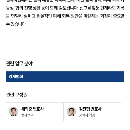
능성, 합의 진행 상황 등이 함께 검토됩니다. 선고를 앞둔 단계라도 기록
을 면밀히 살피고 현실적인 피해 회복 방안을 마련하는 과정이 중요할
수 있습니다.
#사기죄 #사기죄벌금형 #선고직전선임 #동종전과사건 #집행유
예전력 #무단불출석 #변론재개신청 #분납합의 #처벌불원의사 #
형사재판대응 #법무법인태하
관련 업무 분야
경제범죄
관련 구성원
채의준 변호사
김진형 변호사
형사전문
군검사 역임