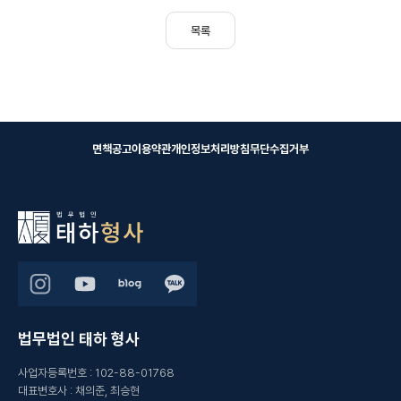
목록
면책공고
이용약관
개인정보처리방침
무단수집거부
법무법인 태하 형사
사업자등록번호
:
102-88-01768
대표변호사
:
채의준, 최승현