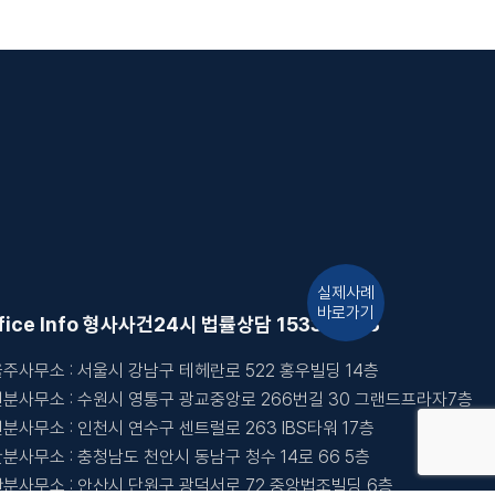
실제사례
바로가기
fice Info 형사사건
24시 법률상담 1533-1403
주사무소 : 서울시 강남구 테헤란로 522 홍우빌딩 14층
분사무소 : 수원시 영통구 광교중앙로 266번길 30 그랜드프라자7층
분사무소 : 인천시 연수구 센트럴로 263 IBS타워 17층
온라인상담
분사무소 : 충청남도 천안시 동남구 청수 14로 66 5층
분사무소 : 안산시 단원구 광덕서로 72 중앙법조빌딩 6층