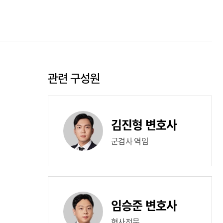
관련 구성원
김진형 변호사
군검사 역임
임승준 변호사
형사전문