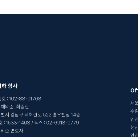
태하 형사
Of
번호
:
102-88-01768
서울
:
채의준, 최승현
수원
별시 강남구 테헤란로 522 홍우빌딩 14층
인천
개인정보
호
:
1533-1403
/
팩스
:
02-6918-0779
수집동의
천안
채의준 변호사
안산