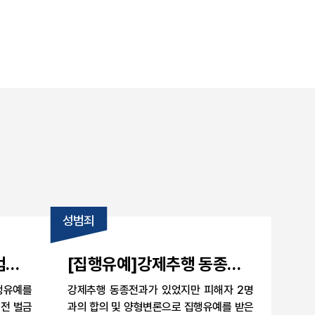
성범죄
범과
[집행유예]강제추행 동종전
 집
과 피해자 2명 합의로 집행유
행유예를
강제추행 동종전과가 있었지만 피해자 2명
예 판결 받은 사례
전 벌금
과의 합의 및 양형변론으로 집행유예를 받은