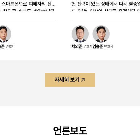
 스마트폰으로 피해자의 신체
형 전력이 있는 상태에서 다시 혈중
 혐의로 수사를 받았습니다.
도 0.1% 이상의 상태로 운전하다
가 비교적 명확한 사안임을 고
까지 발생시켜 재판을 받게 되었습니
응 방향을 신속히 정리했고, 피
범, 높은 음주 수치, 사고 발생이라
형자료 준비를 통해 약식명령
사정이 있었으나 체계적인 양형 주장
원의 결과를 이끌었습니다. 의
방지 노력을 소명하여 징역 8월에 
승준
채의준
임승준
변호사
변호사
변호사
뢰인은 건물 엘리베이터 내부에
2년 판결을 받은 사례입니다. 의뢰인 혐의
편에 서 있다가 스마트폰 카메
의뢰인은 술에 취한 상태에서 차량을
피해자의 신체 일부를 촬영한
고, 그 과정에서 대물사고를 발생시
니다. 해당 사안은 성폭력범죄
교통법위반 혐의로 재판을 받게 되었
 관한 특례법상 카메라등이용촬
특히 2018년 음주운전 벌금형 전
자세히 보기
제 된 사건이었습니다. 사건의
10년 이내 재범에 해당하는 사안으
시 촬영 장소와 행위 내용이 비
될 수 있었습니다. 사건의 경위 의
 확인될 수 있는 상황이었기
주 상태에서 차량을 운전하던 중 사
관계를 무리하게 다투기보다 처
으켰고, 이후 혈중알코올농도 0.1
추기 위한 현실적인 대응이 필
수치가 문제 되었습니다. 과거 음주
의뢰인은 수사 초기부터 형사처
력까지 함께 확인되면서 단순 적발
언론보도
이익에 대한 큰 부담을 느끼고
아니라 실형 가능성까지 고려해야 하
요청했습니다. 사건의 특징 카
이었습니다. 사건의 특징 이 사건은