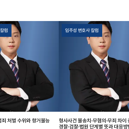
 사건은 촬영 경위, 피해 회
전 재범이라는 점만으로도 불리한데
 태도, 재범 방지 노력 등이 처
혈중알코올농도와 대물사고 발생 
중요한 영향을 미칩니다. 특히
함께 존재했습니다. 음주운전 사건에
늦어질 경우 불리한 사정이 그
치, 사고 여부, 피해 회복, 반성 정도,
 칼럼
임주성 변호사 칼럼
있어, 수사 초기부터 진술 방향
지 노력 등이 양형에 영향을 미치므
를 정리하는 것이 중요했습니
부터 자료를 정리하는 것이 중요했
조력 태하는 의뢰인과의 상담을
태하의 조력 법무법인 태하는 의뢰인
위와 증거관계를 면밀히 검토한
전력과 사건 경위, 현재 생활 상황
맞는 대응 전략을 수립했습니다.
정리하고 재판부에 제출할 양형자료
 합의 진행, 반성문 작성, 재
적으로 준비했습니다. 특히 음주폐해
자료 준비, 수사단계 진술 방향
리교육 이수, 반성 태도, 재범 방지를
에 필요한 자료를 체계적으로
활 변화 등을 구체적으로 소명하며
 사건의 결과 그 결과 의뢰인
피하기 위한 변론에 집중했습니다.
로 넘어가지 않고 약식절차에
결과 그 결과 의뢰인은 과거 음주운
무리할 수 있었습니다. 최종적
형 전력과 10년 이내 재범, 대물사
 벌금 300만 원의 결과를 받
리한 사정에도 불구하고 실형을 피할
의 부담을 줄일 수 있었습니
었습니다. 최종적으로 법원은 의뢰인
범죄 처벌 수위와 항거불능
형사사건 불송치·무혐의·무죄 차이 
사의 한마디 카메라등이용촬영
역 8월, 집행유예 2년을 선고했습니
경찰·검찰·법원 단계별 뜻과 대응방