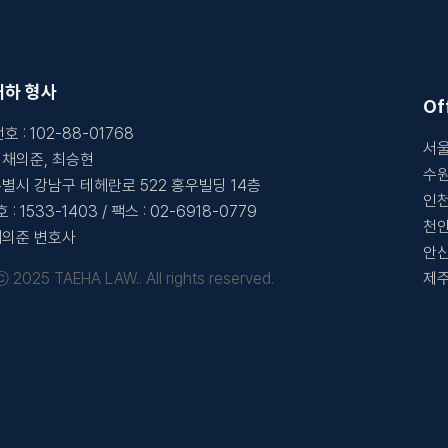
태하 형사
Of
번호
:
102-88-01768
서울
:
채의준, 최승현
수원
별시 강남구 테헤란로 522 홍우빌딩 14층
인천
호
:
1533-1403
/
팩스
:
02-6918-0779
천안
채의준 변호사
안산
ⓒ 2025 TAEHA LAW.. All rights reserved.
제주
개인정보