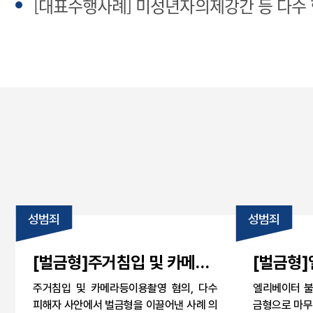
[대표수행사례] 미성년자의제강간 등 다수 
성범죄
성범죄
[벌금형]주거침입 및 카메라
[벌금형
등이용촬영 혐의, 다수 피해
영 카메
주거침입 및 카메라등이용촬영 혐의, 다수
엘리베이터 불
자 불법촬영 사건 벌금형 사
약식명령 
피해자 사안에서 벌금형을 이끌어낸 사례 의
금형으로 마무