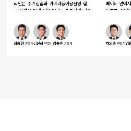
례
뢰인은 주거침입과 카메라등이용촬영 혐의
례
베이터 안에서
로 재판을 받게 되었습니다. 피해자가 다수
일부를 촬영한
이고 촬영 횟수도 적지 않아 실형 가능성이
변호인은 혐의
우려되었으나, 피해 회복과 양형자료를 충실
려해 초기 대
히 준비한 결과 각 혐의에 대해 벌금형이 선
해 회복과 양
고되었습니다. 의뢰인 혐의 의뢰인은 피해자
벌금 300만 
최승현
김진형
임승준
채의준
임
변호사
변호사
변호사
변호사
의 주거지에 따라 들어가 주거에 침입하고,
뢰인 혐의 의
주거지 내부에서 피해자의 신체를 촬영한 혐
서 피해자 뒤
의를 받았습니다. 이와 함께 여러 차례 피해
라를 이용해 
자들의 의사에 반해 성적 수치심을 유발할
혐의를 받았습
수 있는 신체를 촬영한 혐의도 함께 문제 되
의 처벌 등에
었습니다. 사건의 경위 의뢰인은 피해자의
영 혐의가 문
주거지 내부를 촬영할 목적으로 공동현관문
경위 사건 당
을 통해 들어간 혐의로 조사를 받게 되었습
교적 분명하게
니다. 이후 주거지 내 촬영 행위뿐 아니라 총
때문에, 사실
15회에 걸친 카메라등이용촬영 혐의가 함께
분 수위를 낮
확인되며 재판에 넘겨졌습니다. 사건의 특징
요했습니다. 
이 사건은 성폭력범죄의처벌등에관한특례
벌과 향후 불
법상 카메라등이용촬영 혐의와 주거침입 혐
법률 조력을 