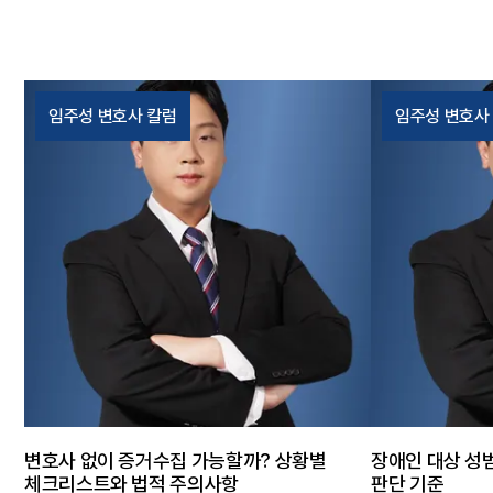
의가 함께 문제 된 사안이었습니다. 특히 피
메라등이용촬영
해자가 다수이고 촬영 횟수도 여러 차례였기
복 여부, 반성
때문에, 단순 벌금형으로 마무리되기 어려울
분과 양형에 
수 있는 상황이었습니다. 태하의 조력 태하
초동 대응이 
임주성 변호사 칼럼
임주성 변호사
는 사건 경위와 증거관계를 면밀히 검토한
대로 남을 수 
뒤, 인정할 부분과 양형상 강조할 부분을 구
과 자료 준비
분하여 대응 방향을 정리했습니다. 또한 피
다. 태하의 
해 회복 절차를 신속히 진행하고, 의뢰인의
통해 사건 경
재범 방지 의지와 정상관계를 뒷받침할 자료
뒤, 사안에 
를 체계적으로 준비해 재판부에 제출했습니
이후 피해자와의
다. 사건의 결과 재판부는 제출된 양형자료
범 방지 관련 
와 피해 회복 노력 등을 종합적으로 고려하
정리 등 양형
여 성폭력범죄의처벌등에관한특례법위반
마련했습니다.
카메라등이용촬영 혐의에 대해 벌금 800만
은 정식재판으
원, 주거침입 혐의에 대해 벌금 200만 원을
서 사건을 마
선고하였습니다. 담당변호사의 한마디 불법
으로 약식명령
촬영 사건은 촬영 내용, 피해자 수, 촬영 횟
으며 형사절차
변호사 없이 증거수집 가능할까? 상황별
장애인 대상 성
수, 합의 여부에 따라 처벌 수위가 크게 달라
다. 담당변호
체크리스트와 법적 주의사항
판단 기준