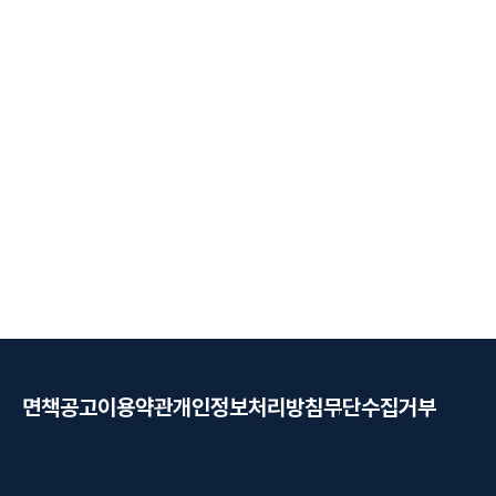
질 수 있습니다. 특히 주거침입이 함께 문제
사건은 혐의가
되거나 피해자가 다수인 경우에는 사건 초기
방식에 따라 
부터 사실관계 정리, 피해 회복, 양형자료 준
리한 사정을 
비를 동시에 진행하는 것이 중요합니다. #카
반성 태도, 
메라등이용촬영 #카메라등이용촬영벌금 #
로 정리해 제
불법촬영 #불법촬영벌금형 #주거침입 #주
라등이용촬영
거침입벌금 #성폭력범죄의처벌등에관한특
촬영 #불법
례법위반 #다수피해자불법촬영 #성범죄변
#성폭력처벌
호사 #불법촬영변호사 #서울성범죄변호사
양형자료 #
#수원성범죄변호사 #인천성범죄변호사 #
촬영변호사 
안산성범죄변호사 #제주성범죄변호사
법촬영변호사
불법촬영변호
면책공고
이용약관
개인정보처리방침
무단수집거부