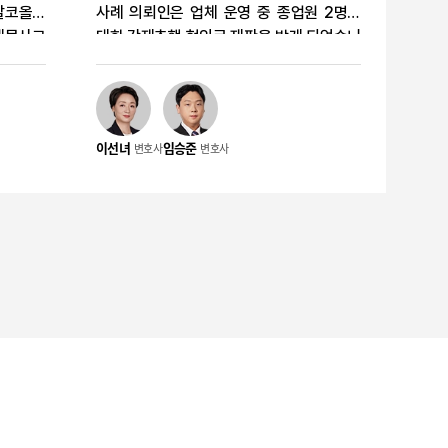
알코올농
사례 의뢰인은 업체 운영 중 종업원 2명에
 대물사고
대한 강제추행 혐의로 재판을 받게 되었습니
다. 재
다. 동종 전력이 있어 실형 가능성이 우려되
는 불리한
었으나, 피해 회복과 재범 방지 사정을 정리
과 재범
해 징역 1년에 집행유예 2년 판결을 받은 사
집행유예
례입니다. 의뢰인 혐의 의뢰인은 자신이 운
이선녀
임승준
변호사
변호사
영하던 업체에서 종업원들에게 부적절한 신
 운전하
체 접촉을 하였다는 이유로 강제추행 혐의로
켜 도로
기소되었습니다. 피해자가 2명이고 동종 전
습니다.
력이 존재해 재판 단계에서 양형상 불리하게
력이 있어
평가될 수 있는 상황이었습니다. 사건의 경
로 평가
위 의뢰인은 업체 내에서 종업원들과 대화하
뢰인은 음
던 과정에서 발생한 신체 접촉으로 수사를
고를 일
받았고, 이후 형사재판까지 이어졌습니다.
% 이상의
이미 유사한 전력이 있었기 때문에 초기 대
운전 전
응과 재판 전략을 신중하게 정리할 필요가
 사건이
있었습니다. 사건의 특징 이 사건은 피해자
는 상황
가 2명이라는 점과 동종 전력이 있다는 점에
 음주운
서 실형 가능성을 배제하기 어려운 사안이었