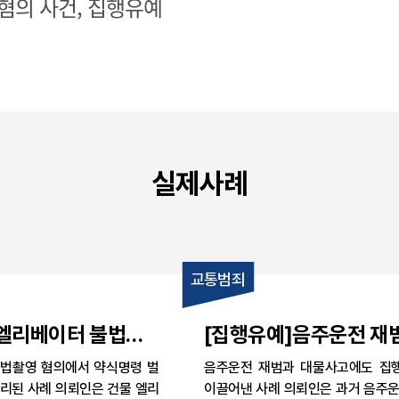
혐의 사건, 집행유예
실제사례
교통범죄
]엘리베이터 불법촬
[집행유예]음주운전 재
라등이용촬영 혐의,
대물사고 사건, 징역 8월
법촬영 혐의에서 약식명령 벌
음주운전 재범과 대물사고에도 집
벌금 300만 원 사
행유예 2년 판결 사례
리된 사례 의뢰인은 건물 엘리
이끌어낸 사례 의뢰인은 과거 음주운